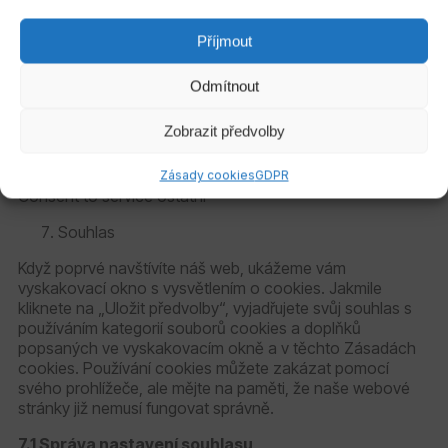
Facebook
Příjmout
Účel čekající na zjištění
Odmítnout
Consent to service facebook
Ostatní
Zobrazit předvolby
Účel čekající na zjištění
Zásady cookies
GDPR
Consent to service ostatní
Souhlas
Když poprvé navštívíte náš web, ukážeme vám
vyskakovací okno s vysvětlením o cookies. Jakmile
kliknete na „Uložit předvolby“, vyjadřujete svůj souhlas s
používáním kategorií souborů cookies a doplňků
popsaných ve vyskakovacím okně a v těchto Zásadách
cookies. Používání cookies můžete zakázat pomocí
svého prohlížeče, ale mějte na paměti, že naše webové
stránky již nemusí fungovat správně.
7.1 Správa nastavení souhlasu