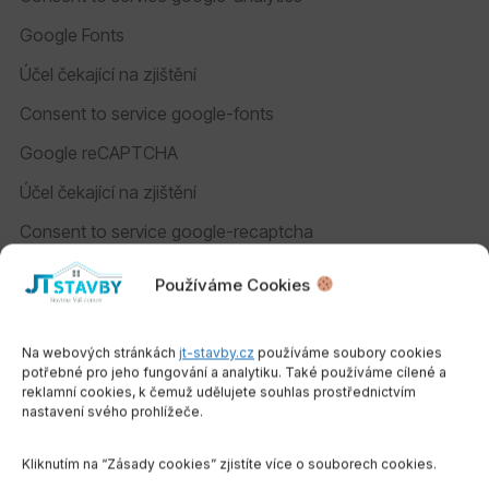
Google Fonts
Účel čekající na zjištění
Consent to service google-fonts
Google reCAPTCHA
Účel čekající na zjištění
Consent to service google-recaptcha
Google Maps
Používáme Cookies
Účel čekající na zjištění
Consent to service google-maps
Na webových stránkách
jt-stavby.cz
používáme soubory cookies
potřebné pro jeho fungování a analytiku. Také používáme cílené a
YouTube
reklamní cookies, k čemuž udělujete souhlas prostřednictvím
nastavení svého prohlížeče.
Účel čekající na zjištění
Kliknutím na “Zásady cookies” zjistíte více o souborech cookies.
Consent to service youtube