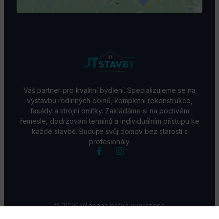
Váš partner pro kvalitní bydlení. Specializujeme se na
výstavbu rodinných domů, kompletní rekonstrukce,
fasády a strojní omítky. Zakládáme si na poctivém
řemesle, dodržování termínů a individuálním přístupu ke
každé stavbě. Budujte svůj domov bez starostí s
profesionály.
© 2026 Všechna práva vyhrazena.