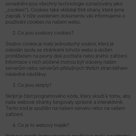
usnadnění jsou všechny technologie označovány jako
„cookies“). Cookies také vkládají třetí strany, které jsme
zapojili. V níže uvedeném dokumentu vás informujeme o
používání cookies na našem webu.
Co jsou soubory cookies?
Soubor cookie je malý jednoduchý soubor, který je
odeslán spolu se stránkami tohoto webu a uložen
prohlížečem na pevný disk počítače nebo jiného zařízení.
Informace v nich uložené mohou být vráceny našim
serverům nebo serverům příslušných třetích stran během
následné návštěvy.
Co jsou skripty?
Skript je část programového kódu, který slouží k tomu, aby
naše webové stránky fungovaly správně a interaktivně.
Tento kód je spuštěn na našem serveru nebo na vašem
zařízení.
Co je to webový maják?
Webový maják (nebo pixelová značka) je malý, neviditelný