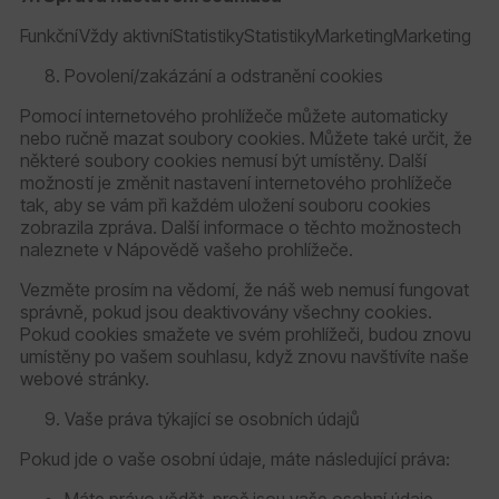
FunkčníVždy aktivníStatistikyStatistikyMarketingMarketing
Povolení/zakázání a odstranění cookies
Pomocí internetového prohlížeče můžete automaticky
nebo ručně mazat soubory cookies. Můžete také určit, že
některé soubory cookies nemusí být umístěny. Další
možností je změnit nastavení internetového prohlížeče
tak, aby se vám při každém uložení souboru cookies
zobrazila zpráva. Další informace o těchto možnostech
naleznete v Nápovědě vašeho prohlížeče.
Vezměte prosím na vědomí, že náš web nemusí fungovat
správně, pokud jsou deaktivovány všechny cookies.
Pokud cookies smažete ve svém prohlížeči, budou znovu
umístěny po vašem souhlasu, když znovu navštívíte naše
webové stránky.
Vaše práva týkající se osobních údajů
Pokud jde o vaše osobní údaje, máte následující práva:
Máte právo vědět, proč jsou vaše osobní údaje